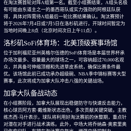
在淘汰赛首轮对阵A组第一名。截至小组赛结束，A组头名极
有可能由东道主之一的墨西哥队或实力强劲的阿根廷队获
得，具体对阵需待A组最后一轮比赛结果确认。淘汰赛预计
将于2026年7月4日或7月5日在洛杉矶进行，开球时间暂定为
当地时间晚上8点（北京时间次日上午11点）。
洛杉矶SoFi体育场：北美顶级赛事场馆
位于加利福尼亚州英格尔伍德的SoFi体育场是本届世界杯承
办场次最多、容量最大的球场之一，可容纳超过70,000名观
众，并具备可伸缩顶棚和先进草皮系统，确保比赛条件最
优。该场馆此前已成功承办超级碗、NBA季中锦标赛等大型
赛事，此次将成为加拿大队冲击八强的关键战场。
加拿大队备战动态
在小组赛阶段，加拿大队展现出稳健防守与快速反击能力，
核心球员阿方索·戴维斯状态出色，多次贡献关键突破。主教
练杰西·马什表示，球队将利用好淘汰赛前的休整期，重点针
对潜在对手进行战术演练。此外，中场大将乔纳森·奥索里奥