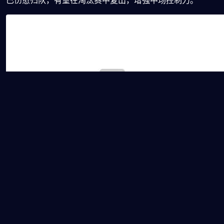
已伤愈归队，有望在淘汰赛中复出，增强中场控制力。
出线形势与历史意义