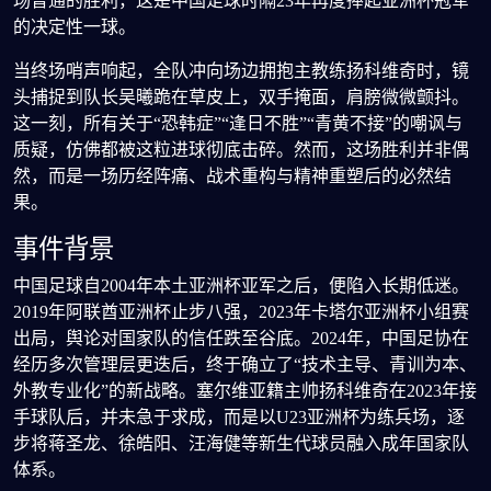
场普通的胜利，这是中国足球时隔23年再度捧起亚洲杯冠军
的决定性一球。
当终场哨声响起，全队冲向场边拥抱主教练扬科维奇时，镜
头捕捉到队长吴曦跪在草皮上，双手掩面，肩膀微微颤抖。
这一刻，所有关于“恐韩症”“逢日不胜”“青黄不接”的嘲讽与
质疑，仿佛都被这粒进球彻底击碎。然而，这场胜利并非偶
然，而是一场历经阵痛、战术重构与精神重塑后的必然结
果。
事件背景
中国足球自2004年本土亚洲杯亚军之后，便陷入长期低迷。
2019年阿联酋亚洲杯止步八强，2023年卡塔尔亚洲杯小组赛
出局，舆论对国家队的信任跌至谷底。2024年，中国足协在
经历多次管理层更迭后，终于确立了“技术主导、青训为本、
外教专业化”的新战略。塞尔维亚籍主帅扬科维奇在2023年接
手球队后，并未急于求成，而是以U23亚洲杯为练兵场，逐
步将蒋圣龙、徐皓阳、汪海健等新生代球员融入成年国家队
体系。