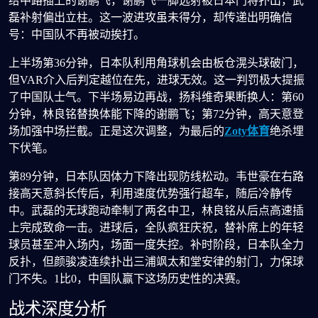
给中路插上的谢鹏飞，谢鹏飞一脚远射被日本门将扑出，武
磊补射偏出立柱。这一波进攻虽未得分，却传递出明确信
号：中国队不再被动挨打。
上半场第36分钟，日本队利用角球机会由板仓滉头球破门，
但VAR介入后判定越位在先，进球无效。这一判罚极大提振
了中国队士气。下半场易边再战，扬科维奇果断换人：第60
分钟，林良铭替换体能下降的谢鹏飞；第72分钟，高天意登
场加强中场拦截。正是这次调整，为最后的
Zoty体育
绝杀埋
下伏笔。
第89分钟，日本队因体力下降出现防线松动。韦世豪在右路
接高天意斜长传后，利用速度优势强行超车，随后冷静传
中。武磊的无球跑动牵制了两名中卫，林良铭从后点高速插
上完成致命一击。进球后，全队疯狂庆祝，替补席上的年轻
球员甚至冲入场内，场面一度失控。补时阶段，日本队全力
反扑，但颜骏凌连续扑出三浦飒太和堂安律的射门，力保球
门不失。1比0，中国队赢下这场历史性的决赛。
战术深度分析