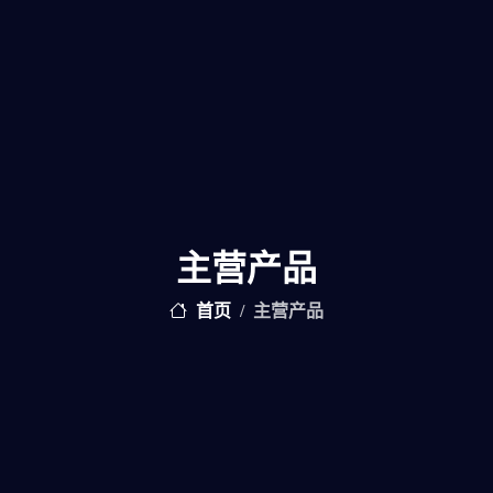
主营产品
首页
主营产品