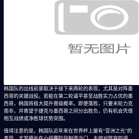
韩国队的出线前景取决于接下来两轮的表现，尤其是对阵墨
西哥的关键战役。若能在第二轮逼平甚至战胜实力占优的墨
西哥，韩国将极大提升晋级概率。即便落败，只要末轮力克
南非，并寄望于捷克与墨西哥之间分出胜负，仍有机会凭借
相互战绩或净胜球优势突围。
值得注意的是，韩国队近年来在世界杯上屡有“亚洲之光”的
表现，尤其擅长在小组赛阶段制造冷门。主帅对阵容的调