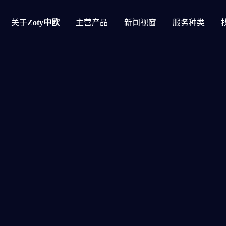
关于
Zoty中欧
主营产品
新闻视窗
服务种类