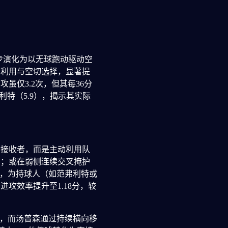
步演化为以无球跑动驱动空
护利用与空切选择，显著提
仅3.2次，但其每36分
利特（5.9），揭示其实际
动接收者，而是主动利用队
角；或在弱侧连续交叉掩护
间，为持球人（如范弗利特或
攻效率提升至1.18分，较
境，而汤普森通过持续横向移