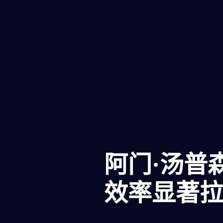
阿门·汤普
效率显著