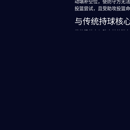
动填补空位，使防守方无
投篮尝试，且受助攻投篮命
与传统持球核
若将汤普森与队内其他潜
伴随14.8%的失误率，
61%。汤普森的模式规避
为队友创造0.7次有效接