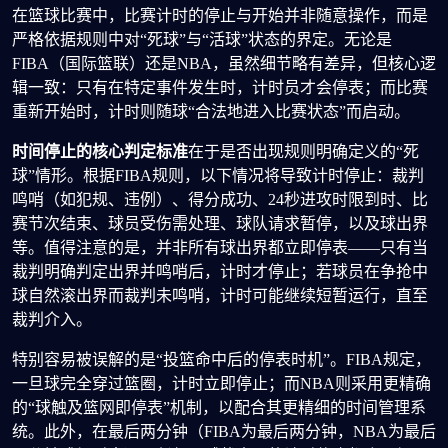
在篮球比赛中，比赛计时的停止与开始并非随意操作，而是
严格依据规则中对“死球”与“活球”状态的界定。无论是
FIBA（国际篮联）还是NBA，虽然细节略有差异，但核心逻
辑一致：只有在特定事件发生时，计时员才会停表；而比赛
重新开始时，计时则随球“合法地进入比赛状态”而启动。
时间停止的核心判定标准
在于是否出现规则明确定义的“死
球”情形。根据FIBA规则，以下情况将导致计时停止：裁判
鸣哨（如犯规、违例）、得分成功、24秒进攻时限到时、比
赛节次结束、球员受伤需处理、球队请求暂停，以及球出界
等。值得注意的是，并非所有球出界都立即停表——只有当
裁判明确判定出界并鸣哨后，计时才停止；若球员在争抢中
球自然滚出界而裁判未鸣哨，计时可能继续短暂运行，直至
裁判介入。
特别容易被误解的是“投篮命中后的停表时机”。FIBA规定，
一旦球完全穿过篮圈，计时立即停止；而NBA则采用更精确
的“球触及篮网即停表”机制，以配合其更精细的时间管理系
统。此外，在最后两分钟（FIBA为最后两分钟，NBA为最后