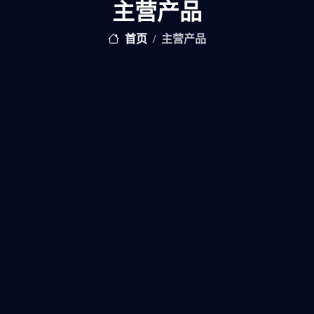
主营产品
首页
主营产品